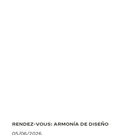
THE REVERSO STORIES
THE SOUND MAKER
LA ODISEA ESTELAR
THE PRECISION PIONEER
VER TODOS LOS EVENTOS
RENDEZ-VOUS: ARMONÍA DE DISEÑO
05/06/2026