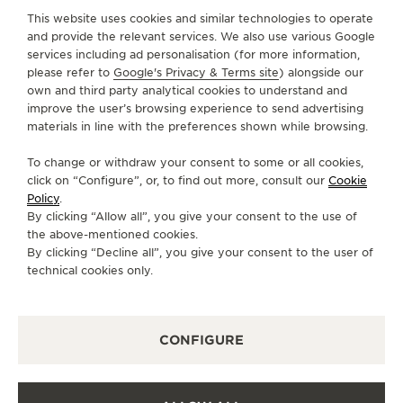
This website uses cookies and similar technologies to operate
and provide the relevant services. We also use various Google
SOBRE NÓS
services including ad personalisation (for more information,
please refer to
Google's Privacy & Terms site
) alongside our
own and third party analytical cookies to understand and
SERVIÇOS
improve the user’s browsing experience to send advertising
materials in line with the preferences shown while browsing.
FALE CONOSCO
To change or withdraw your consent to some or all cookies,
SIGA-NOS
click on “Configure”, or, to find out more, consult our
Cookie
Policy
.
By clicking “Allow all”, you give your consent to the use of
IR PARA A PÁGINA DO INSTAGRAM DA JAEG
IR PARA A PÁGINA DO LINKEDIN DA JA
IR PARA A PÁGINA DO FACEBOOK 
IR PARA A PÁGINA DO YOUT
IR PARA A PÁGINA DO 
VÁ PARA A PÁGINA
the above-mentioned cookies.
By clicking “Decline all”, you give your consent to the user of
ASSINAR A NEWSLETTER
technical cookies only.
CONFIGURE
IMPRENSA
POLÍTICA DE PRIVACIDADE