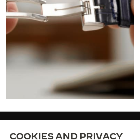
COOKIES AND PRIVACY
PULSEIRAS
QC115270