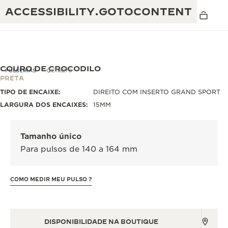
ACCESSIBILITY.GOTOCONTENT
COURO DE CROCODILO
PULSEIRAS
QC115270
PRETA
TIPO DE ENCAIXE:
DIREITO COM INSERTO GRAND SPORT
THE GOLDEN RATIO MUSICAL SHOW
EXCELÊNCIA: MAIS DE 190 ANOS
LARGURA DOS ENCAIXES:
15MM
O REVERSO 1931 CAFÉ
CRIATIVIDADE: MAIS DE 430 PATENTES
Tamanho único
GARANTIA JAEGER-LECOULTRE
ENGENHOSIDADE: MAIS DE 1400 CALIBRES
Para pulsos de 140 a 164 mm
GARANTIA DO RELÓGIO
A EXPOSIÇÃO THE PERPETUAL
DOMÍNIO: 108 OFÍCIOS
TIMEKEEPER
COMO MEDIR MEU PULSO ?
GARANTIA DO ATMOS
THE DREAM SHAPER
THE REVERSO STORIES
DISPONIBILIDADE NA BOUTIQUE