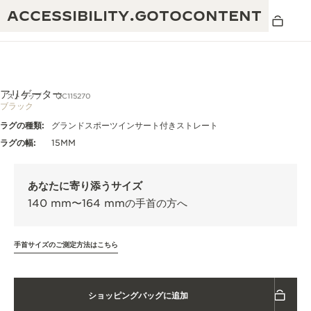
ACCESSIBILITY.GOTOCONTENT
アリゲーター
ストラップ
QC115270
ブラック
ラグの種類:
グランドスポーツインサート付きストレート
THE GOLDEN RATIO MUSICAL SHOW -
卓越性：190年以上の伝統
ラグの幅:
15MM
黄金比を讃える音楽祭-
創造性：430件以上の特許
レベルソ 1931 カフェ
あなたに寄り添うサイズ
ジャガー・ルクルト保証
創意工夫：1,400以上のキャリバー
140 mm〜164 mmの手首の方へ
タイムピース保証
熟練技巧：108の技巧
「THE PERPETUAL TIMEKEEPER」展
手首サイズのご測定方法はこちら
アトモスの保証
THE DREAM SHAPER
ショッピングバッグに追加
レベルソ・ストーリー