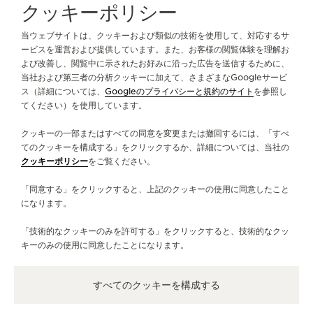
クッキーポリシー
ストラップ
QC115270
当ウェブサイトは、クッキーおよび類似の技術を使用して、対応するサ
ービスを運営および提供しています。また、お客様の閲覧体験を理解お
よび改善し、閲覧中に示されたお好みに沿った広告を送信するために、
ジャガー・ルクルトについて
当社および第三者の分析クッキーに加えて、さまざまなGoogleサービ
ス（詳細については、
Googleのプライバシーと規約のサイト
を参照し
てください）を使用しています。
サービス
クッキーの一部またはすべての同意を変更または撤回するには、「すべ
お問い合わせ
てのクッキーを構成する」をクリックするか、詳細については、当社の
クッキーポリシー
をご覧ください。
フォローする
「同意する」をクリックすると、上記のクッキーの使用に同意したこと
になります。
LINE
ジャガー・ルクルトのインスタグラムページへ
ジャガー・ルクルトのLINKEDINページへ
ジャガー・ルクルトのFACEBOOKペー
ジャガー・ルクルトのYOUTUB
ジャガー・ルクルトのツイ
ジャガー・ルクルトの 
「技術的なクッキーのみを許可する」をクリックすると、技術的なクッ
ニュースレターに登録
キーのみの使用に同意したことになります。
すべてのクッキーを構成する
プレス