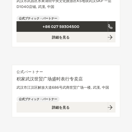
武汉市武昌区水果湖街中央文化旅游区K5地块武汉SKP 一层
D1040店铺, 武漢, 中国
THE SOUND MAKER（サウンドメーカー）
公式ブティック・パートナー
ステラー・オデッセイ
+86 027 59304500
プレシジョン・パイオニア
詳細を見る
イベントの一覧はこちら
公式パートナー
积家武汉世贸广场盛时表行专卖店
武汉市江汉区解放大道686号武商世贸广场一楼, 武漢, 中国
公式ブティック・パートナー
詳細を見る