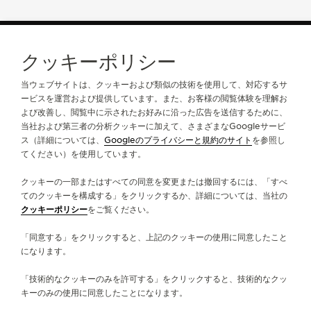
クッキーポリシー
ブティックのご検索はこちら
ブティック全店舗一覧
アジア
中国
武漢
当ウェブサイトは、クッキーおよび類似の技術を使用して、対応するサ
ービスを運営および提供しています。また、お客様の閲覧体験を理解お
よび改善し、閲覧中に示されたお好みに沿った広告を送信するために、
ジャガー・ルクルトについて
当社および第三者の分析クッキーに加えて、さまざまなGoogleサービ
ス（詳細については、
Googleのプライバシーと規約のサイト
を参照し
てください）を使用しています。
サービス
クッキーの一部またはすべての同意を変更または撤回するには、「すべ
お問い合わせ
てのクッキーを構成する」をクリックするか、詳細については、当社の
クッキーポリシー
をご覧ください。
フォローする
「同意する」をクリックすると、上記のクッキーの使用に同意したこと
になります。
LINE
ジャガー・ルクルトのインスタグラムページへ
ジャガー・ルクルトのLINKEDINページへ
ジャガー・ルクルトのFACEBOOKペー
ジャガー・ルクルトのYOUTUB
ジャガー・ルクルトのツイ
ジャガー・ルクルトの 
「技術的なクッキーのみを許可する」をクリックすると、技術的なクッ
ニュースレターに登録
キーのみの使用に同意したことになります。