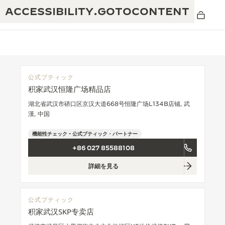
ACCESSIBILITY.GOTOCONTENT
公式ブティック
积家武汉恒隆广场精品店
THE GOLDEN RATIO MUSICAL SHOW -
卓越性：190年以上の伝統
湖北省武汉市硚口区京汉大道668号恒隆广场L134B店铺, 武
黄金比を讃える音楽祭-
漢, 中国
創造性：430件以上の特許
レベルソ 1931 カフェ
機能性チェック - 公式ブティック・パートナー
ジャガー・ルクルト保証
創意工夫：1,400以上のキャリバー
+86 027 85588108
タイムピース保証
熟練技巧：108の技巧
詳細を見る
「THE PERPETUAL TIMEKEEPER」展
アトモスの保証
THE DREAM SHAPER
公式ブティック
积家武汉SKP专卖店
レベルソ・ストーリー