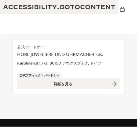
ACCESSIBILITY.GOTOCONTENT
公式パートナー
HÖRL JUWELIERE UND UHRMACHER E.K.
THE GOLDEN RATIO MUSICAL SHOW -
卓越性：190年以上の伝統
Karolinenstr. 1-3, 86150 アウクスブルク, ドイツ
黄金比を讃える音楽祭-
創造性：430件以上の特許
公式ブティック・パートナー
レベルソ 1931 カフェ
詳細を見る
ジャガー・ルクルト保証
創意工夫：1,400以上のキャリバー
タイムピース保証
熟練技巧：108の技巧
「THE PERPETUAL TIMEKEEPER」展
アトモスの保証
THE DREAM SHAPER
レベルソ・ストーリー