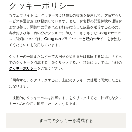
クッキーポリシー
ブティックのご検索はこちら
ブティック全店舗一覧
ヨーロッパ
ドイツ
THE SOUND MAKER（サウンドメーカー）
アウクスブルク
当ウェブサイトは、クッキーおよび類似の技術を使用して、対応するサ
ステラー・オデッセイ
ービスを運営および提供しています。また、お客様の閲覧体験を理解お
よび改善し、閲覧中に示されたお好みに沿った広告を送信するために、
ジャガー・ルクルトについて
当社および第三者の分析クッキーに加えて、さまざまなGoogleサービ
プレシジョン・パイオニア
ス（詳細については、
Googleのプライバシーと規約のサイト
を参照し
てください）を使用しています。
サービス
イベントの一覧はこちら
クッキーの一部またはすべての同意を変更または撤回するには、「すべ
お問い合わせ
てのクッキーを構成する」をクリックするか、詳細については、当社の
クッキーポリシー
をご覧ください。
フォローする
「同意する」をクリックすると、上記のクッキーの使用に同意したこと
になります。
LINE
ジャガー・ルクルトのインスタグラムページへ
ジャガー・ルクルトのLINKEDINページへ
ジャガー・ルクルトのFACEBOOKペー
ジャガー・ルクルトのYOUTUB
ジャガー・ルクルトのツイ
ジャガー・ルクルトの 
「技術的なクッキーのみを許可する」をクリックすると、技術的なクッ
ニュースレターに登録
キーのみの使用に同意したことになります。
すべてのクッキーを構成する
プレス