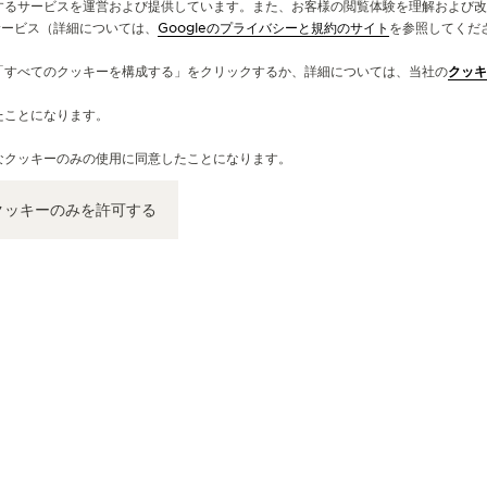
するサービスを運営および提供しています。また、お客様の閲覧体験を理解および改
サービス（詳細については、
Googleのプライバシーと規約のサイト
を参照してくだ
公
「すべてのクッキーを構成する」をクリックするか、詳細については、当社の
クッキ
JA
たことになります。
LO
Fin
なクッキーのみの使用に同意したことになります。
Kni
クッキーのみを許可する
機
公式ブティック
ジャガー・ルクルト ブティック - ロンド
ン
13 Old Bond Street, W1S 4SX London, イギリス
時計職人 - 機能性チェック - 公式ブティック・パートナー
+44 20 3402 1960