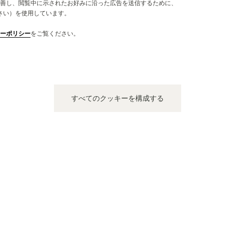
善し、閲覧中に示されたお好みに沿った広告を送信するために、
さい）を使用しています。
式ブティック
公式パート
ーポリシー
をご覧ください。
EGER-LECOULTRE BOUTIQUE -
CHISHO
NDON HARRODS
97-98 Pri
ド, イギリス
e Watch Room, Ground Floor, Brompton Road,
ghtsbridge, SW1X 7XL ロンドン, イギリス
公式ブティッ
すべてのクッキーを構成する
能性チェック - 公式ブティック・パートナー
+44 20 7730 1234