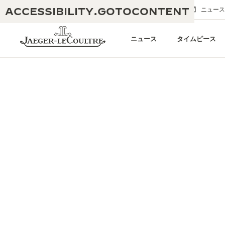
ACCESSIBILITY.GOTOCONTENT
メールでのお問い合わせ
ブティック
ニュース
ニュース
タイムピース
THE GOLDEN RATIO MUSICAL SHOW
卓越性：190年以上の伝統
-黄金比を讃える音楽祭-
創造性：430件以上の特許
レベルソ 1931 カフェ
ジャガー・ルクルト保証
創意工夫：1,400以上のキャリバー
タイムピース保証
熟練技巧：108の技巧
「THE PERPETUAL TIMEKEEPER」展
アトモスの保証
THE DREAM SHAPER