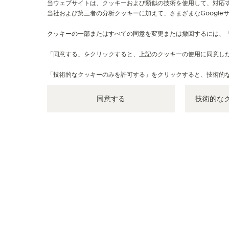
当ウェブサイトは、クッキーおよび類似の技術を使用して、対応
当社および第三者の分析クッキーに加えて、さまざまなGoogle
公式ブティック
クッキーの一部またはすべての同意を変更または撤回するには、
JAEGER-LECOULTRE BOUTIQUE -
「同意する」をクリックすると、上記のクッキーの使用に同意し
DUBLIN
Chatham Court, Chatham Street, Dublin, D02 H682, ダ
「技術的なクッキーのみを許可する」をクリックすると、技術的
ブリン, アイルランド
同意する
技術的な
機能性チェック - 公式ブティック・パートナー
+353 1635 1136