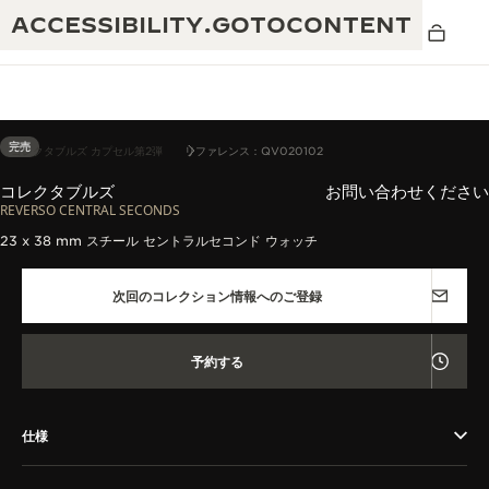
ACCESSIBILITY.GOTOCONTENT
完売
コレクタブルズ カプセル第2弾
リファレンス：QV020102
コレクタブルズ
お問い合わせください
THE GOLDEN RATIO MUSICAL SHOW -
REVERSO CENTRAL SECONDS
卓越性：190年以上の伝統
黄金比を讃える音楽祭-
23 x 38 mm スチール セントラルセコンド ウォッチ
創造性：430件以上の特許
レベルソ 1931 カフェ
次回のコレクション情報へのご登録
ジャガー・ルクルト保証
創意工夫：1,400以上のキャリバー
タイムピース保証
熟練技巧：108の技巧
予約する
「THE PERPETUAL TIMEKEEPER」展
アトモスの保証
THE DREAM SHAPER
仕様
レベルソ・ストーリー