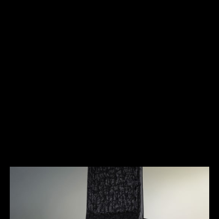
アールデコを讃えるクラシックデザイ
ン
1920年代に全盛期を迎えたアールデコ・ムーブメントは、
「外形は機能に従わなければならない」という基本原則によ
り、デザインの世界を再構築しました。曲線と直線を巧みに
組み合わせ、シンプルな幾何学デザインを際立たせた反転式
のレクタンギュラー・ケース、そしてそのダイヤルの下でレ
ベルソを稼働するムーブメントにも、スペースを最大限に生
かすというアールデコの基本原則に沿った、革新的な長方形
のムーブメントが搭載されています。