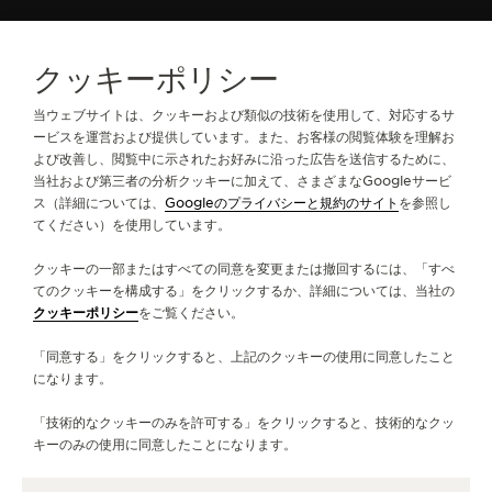
全コレクションのラインナップ
コレクタブルズ
クッキーポリシー
コレクタブルズ カプセル第2弾
リファレンス：QV020102
当ウェブサイトは、クッキーおよび類似の技術を使用して、対応するサ
ービスを運営および提供しています。また、お客様の閲覧体験を理解お
よび改善し、閲覧中に示されたお好みに沿った広告を送信するために、
ジャガー・ルクルトについて
当社および第三者の分析クッキーに加えて、さまざまなGoogleサービ
ス（詳細については、
Googleのプライバシーと規約のサイト
を参照し
てください）を使用しています。
サービス
クッキーの一部またはすべての同意を変更または撤回するには、「すべ
お問い合わせ
てのクッキーを構成する」をクリックするか、詳細については、当社の
クッキーポリシー
をご覧ください。
フォローする
「同意する」をクリックすると、上記のクッキーの使用に同意したこと
になります。
LINE
ジャガー・ルクルトのインスタグラムページへ
ジャガー・ルクルトのLINKEDINページへ
ジャガー・ルクルトのFACEBOOKペー
ジャガー・ルクルトのYOUTUB
ジャガー・ルクルトのツイ
ジャガー・ルクルトの 
「技術的なクッキーのみを許可する」をクリックすると、技術的なクッ
ニュースレターに登録
キーのみの使用に同意したことになります。