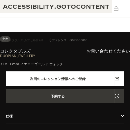
ACCESSIBILITY.GOTOCONTENT
完売
コレクタブルズ カプセル第2弾
リファレンス：QVE80000
コレクタブルズ
お問い合わせください
THE GOLDEN RATIO MUSICAL SHOW -
DUOPLAN JEWELLERY
卓越性：190年以上の伝統
黄金比を讃える音楽祭-
31 x 11 mm イエローゴールド ウォッチ
創造性：430件以上の特許
レベルソ 1931 カフェ
次回のコレクション情報へのご登録
ジャガー・ルクルト保証
創意工夫：1,400以上のキャリバー
タイムピース保証
熟練技巧：108の技巧
予約する
「THE PERPETUAL TIMEKEEPER」展
アトモスの保証
THE DREAM SHAPER
仕様
レベルソ・ストーリー