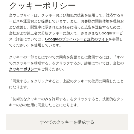
全コレクションのラインナップ
コレクタブルズ
クッキーポリシー
コレクタブルズ カプセル第2弾
リファレンス：QVE80000
当ウェブサイトは、クッキーおよび類似の技術を使用して、対応するサ
ービスを運営および提供しています。また、お客様の閲覧体験を理解お
よび改善し、閲覧中に示されたお好みに沿った広告を送信するために、
ジャガー・ルクルトについて
当社および第三者の分析クッキーに加えて、さまざまなGoogleサービ
ス（詳細については、
Googleのプライバシーと規約のサイト
を参照し
てください）を使用しています。
サービス
クッキーの一部またはすべての同意を変更または撤回するには、「すべ
お問い合わせ
てのクッキーを構成する」をクリックするか、詳細については、当社の
クッキーポリシー
をご覧ください。
フォローする
「同意する」をクリックすると、上記のクッキーの使用に同意したこと
になります。
LINE
ジャガー・ルクルトのインスタグラムページへ
ジャガー・ルクルトのLINKEDINページへ
ジャガー・ルクルトのFACEBOOKペー
ジャガー・ルクルトのYOUTUB
ジャガー・ルクルトのツイ
ジャガー・ルクルトの 
「技術的なクッキーのみを許可する」をクリックすると、技術的なクッ
ニュースレターに登録
キーのみの使用に同意したことになります。
すべてのクッキーを構成する
プレス