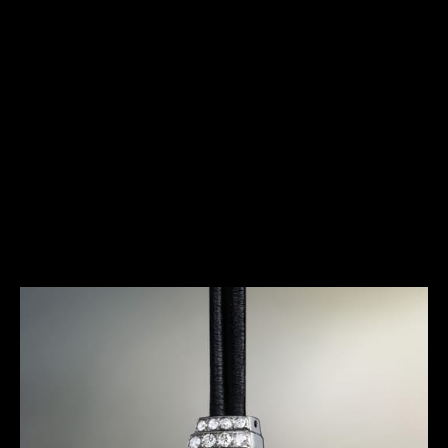
手首に纏う革新性
デュオプランは、体制順応主義社会が主流となる狭間に、新
しい生き方を模索する少数派の男女が混在するという極端な
対比が感じられる時代に誕生しました。1925年に発表され
たこのキャリバーは、当時時計製造において相容れない、相
反するとさえ考えられていた2つの特性、すなわち極小型化
と卓越した精度の両立を実現した、革新的な技術をもって開
発されました。