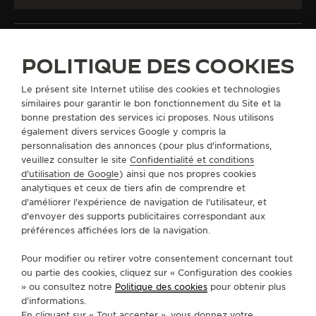
POLITIQUE DES COOKIES
Le présent site Internet utilise des cookies et technologies
TOUTES LES COLLECTIONS
THE COLLECTIBLES
similaires pour garantir le bon fonctionnement du Site et la
CAPSULE II DE THE COLLECTIBLES
REF. QVE80000
bonne prestation des services ici proposes. Nous utilisons
également divers services Google y compris la
personnalisation des annonces (pour plus d'informations,
A PROPOS DE NOUS
veuillez consulter le site
Confidentialité et conditions
d'utilisation de Google
) ainsi que nos propres cookies
analytiques et ceux de tiers afin de comprendre et
SERVICES
d'améliorer l'expérience de navigation de l'utilisateur, et
d'envoyer des supports publicitaires correspondant aux
préférences affichées lors de la navigation.
CONTACT
Pour modifier ou retirer votre consentement concernant tout
SUIVEZ-NOUS
ou partie des cookies, cliquez sur « Configuration des cookies
» ou consultez notre
Politique des cookies
pour obtenir plus
ACCÉDER À LA PAGE INSTAGRAM DE JAEGER
ACCÉDER À LA PAGE LINKEDIN DE JAE
ALLER SUR LA PAGE JAEGER-LEC
ACCÉDER À LA PAGE YOUTUB
ALLER SUR LA PAGE TW
ALLER SUR LA PAG
d’informations.
En cliquant sur « Tout accepter », vous donnez votre