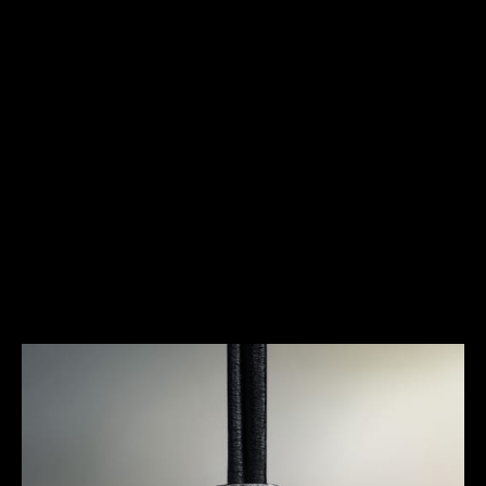
ORIGINES
UNE RÉVOLUTION PORTÉE AU
POIGNET
La Duoplan est née dans une atmosphère de
contrastes extrêmes entre une société conformiste
et un petit groupe d’individus en quête d’un nouvel
art de vivre. Créé en 1925, ce calibre a permis de
réconcilier deux qualités, alors réputées
incompatibles, voire contradictoires, en horlogerie :
la miniaturisation extrême et la haute précision.