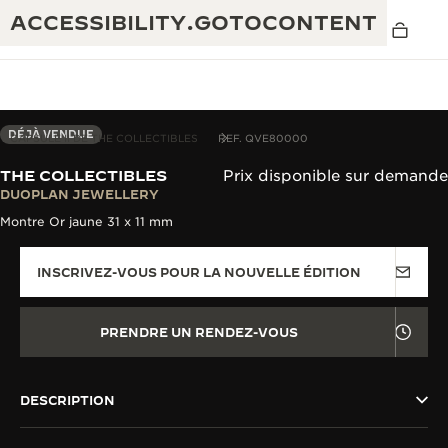
ACCESSIBILITY.GOTOCONTENT
DÉJÀ VENDUE
CAPSULE II DE THE COLLECTIBLES
REF. QVE80000
THE COLLECTIBLES
Prix disponible sur demande
THE GOLDEN RATIO MUSICAL SHOW
DUOPLAN JEWELLERY
EXCELLENCE : PLUS DE 190 ANS
Montre Or jaune 31 x 11 mm
THE REVERSO 1931 CAFÉ
CRÉATIVITÉ : PLUS DE 430 BREVETS
INSCRIVEZ-VOUS POUR LA NOUVELLE ÉDITION
GARANTIE JAEGER-LECOULTRE
INGÉNIOSITÉ : PLUS DE 1 400 CALIBRES
GARANTIE DES MONTRES
EXPOSITION « THE PERPETUAL
SAVOIR-FAIRE : 108 MÉTIERS
PRENDRE UN RENDEZ-VOUS
TIMEKEEPER »
GARANTIE ATMOS
EXPOSITION « THE DREAM SHAPER »
DESCRIPTION
REVERSO, INTEMPORELLE DEPUIS 1931