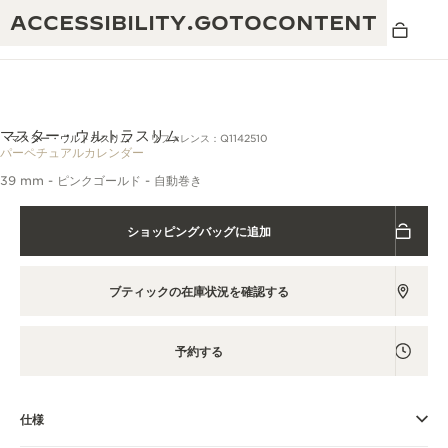
ACCESSIBILITY.GOTOCONTENT
3Dで見る
マスター・ウルトラスリム
マスター・ウルトラスリム
リファレンス：Q1142510
パーペチュアルカレンダー
39 mm - ピンクゴールド - 自動巻き
THE GOLDEN RATIO MUSICAL SHOW -
卓越性：190年以上の伝統
黄金比を讃える音楽祭-
ショッピングバッグに追加
創造性：430件以上の特許
レベルソ 1931 カフェ
ジャガー・ルクルト保証
創意工夫：1,400以上のキャリバー
ブティックの在庫状況を確認する
タイムピース保証
熟練技巧：108の技巧
「THE PERPETUAL TIMEKEEPER」展
予約する
アトモスの保証
THE DREAM SHAPER
仕様
レベルソ・ストーリー