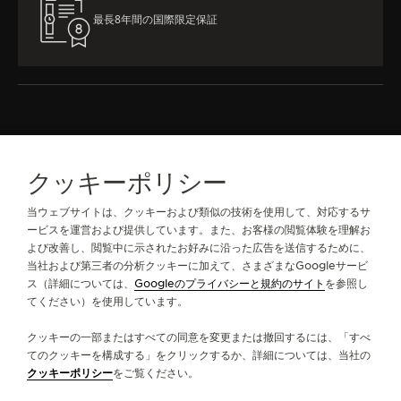
最長8年間の国際限定保証
全コレクションのラインナップ
マスター・ウルトラスリム
クッキーポリシー
リファレンス：Q1142510
当ウェブサイトは、クッキーおよび類似の技術を使用して、対応するサ
ービスを運営および提供しています。また、お客様の閲覧体験を理解お
よび改善し、閲覧中に示されたお好みに沿った広告を送信するために、
ジャガー・ルクルトについて
当社および第三者の分析クッキーに加えて、さまざまなGoogleサービ
ス（詳細については、
Googleのプライバシーと規約のサイト
を参照し
てください）を使用しています。
サービス
クッキーの一部またはすべての同意を変更または撤回するには、「すべ
お問い合わせ
てのクッキーを構成する」をクリックするか、詳細については、当社の
クッキーポリシー
をご覧ください。
フォローする