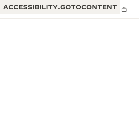
ACCESSIBILITY.GOTOCONTENT
THE GOLDEN RATIO
탁월함: 190여 년의 역사
MUSICAL SHOW
창의성: 430개 이상의 특허
리베르소 1931 카페
예거 르쿨트르 품질보증
독창성: 1,400개 이상의 칼리버
타임피스 품질보증
진정한 탁월함: 108개의 공예 기술
더 퍼페추얼 타임키퍼 전시
애트모스 품질보증
회
THE DREAM SHAPER