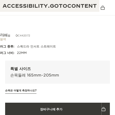
ACCESSIBILITY.GOTOCONTENT
러버
스트랩
QC442072
블랙
러그 종류:
스쿼드라 인서트 스트레이트
THE GOLDEN RATIO
탁월함: 190여 년의 역사
러그 너비:
22MM
MUSICAL SHOW
창의성: 430개 이상의 특허
리베르소 1931 카페
특별 사이즈
예거 르쿨트르 품질보증
독창성: 1,400개 이상의 칼리버
손목둘레 165mm~205mm
타임피스 품질보증
진정한 탁월함: 108개의 공예 기술
더 퍼페추얼 타임키퍼 전시
손목은 어떻게 측정하나요?
애트모스 품질보증
회
THE DREAM SHAPER
장바구니에 추가