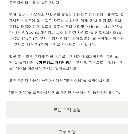
문의하기
모든 데이터 수집을 중단합니다.
팔로우하기
또한, 당사는 사용자의 브라우징 경험을 이해하고 개선하며 브라우징 중
표시된 선호도에 맞는 광고 자료를 발송하기 위해, 자사 및 제3자 분석
쿠키와 더불어 개인 맞춤형 광고를 포함한 다양한 Google 서비스(자세
예거 르쿨트르 인스타그램 페이지 바로가기
예거 르쿨트르 LINKEDIN 페이지 바로가기
예거 르쿨트르 페이스북 페이지로 이동
예거 르쿨트르 YOUTUBE 페이지로 이동
예거 르쿨트르 트위터 페이지로 이
예거 르쿨트르 PINTERES
KAKAO
한 내용은
Google 개인정보 보호 및 약관 사이트
)를 참조하십시오)를
사용합니다. 제3자 쿠키는 당사 이외의 사이트 또는 웹 서버에서 제공하
뉴스레터 구독하기
는 쿠키로, 해당 제3자의 목적을 위해서도 사용됩니다.
일부 또는 모든 쿠키에 대한 동의를 수정하거나 철회하려면 "쿠키 설
정"을 클릭하거나,
개인정보 처리방침
의 "쿠키 및 자동으로 수집하는 정
보" 섹션을 참조하여 자세히 알아보십시오.
프레스 라운지
모든 쿠키의 사용에 동의하시려면 "모두 허용"을 클릭하십시오.
개인정보 처리방침
이용약관
"모두 거부"를 클릭하시면 기술 쿠키만 사용하는 데 동의하게 됩니다.
판매 약관
내 접근성 관리
모든 쿠키 설정
카피라이트 JAEGER-LECOULTRE 2026
버전 102.34.2
예거 르쿨트르 코리아
㈜ 리치몬트 코리아 │ 서울 중구 퇴계로 100 스테이트타워 남산 (04631) │사업자 등록번
모두 허용
호: 102-81-41612 │ 이진원 / JINWON LEE │ 통신판매업 등록번호: 2017-서울중