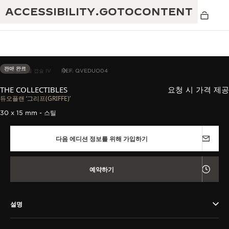
ACCESSIBILITY.GOTOCONTENT
판매 완료
더 컬렉터블 캡슐 IV
REF. QVEDUO04
THE COLLECTIBLES
요청 시 가격 제공
THE GOLDEN RATIO
듀오플랜 ‘그리프(GRIFFE)’
탁월함: 190여 년의 역사
MUSICAL SHOW
30 x 15 mm - 스틸
창의성: 430개 이상의 특허
리베르소 1931 카페
다음 에디션 정보를 위해 가입하기
예거 르쿨트르 품질보증
독창성: 1,400개 이상의 칼리버
타임피스 품질보증
진정한 탁월함: 108개의 공예 기술
예약하기
더 퍼페추얼 타임키퍼 전시
애트모스 품질보증
회
설명
THE DREAM SHAPER