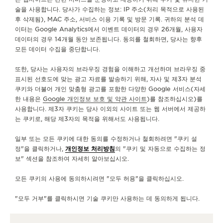
술을 사용합니다. 당사가 수집하는 정보: IP 주소(처리 목적으로 사용된
후 삭제됨), MAC 주소, 서비스 이용 기록 및 방문 기록. 귀하의 분석 데
서비스
이터는 Google Analytics에서 이벤트 데이터의 경우 26개월, 사용자
데이터의 경우 14개월 동안 보존됩니다. 동의를 철회하면, 당사는 향후
문의하기
모든 데이터 수집을 중단합니다.
팔로우하기
또한, 당사는 사용자의 브라우징 경험을 이해하고 개선하며 브라우징 중
표시된 선호도에 맞는 광고 자료를 발송하기 위해, 자사 및 제3자 분석
쿠키와 더불어 개인 맞춤형 광고를 포함한 다양한 Google 서비스(자세
예거 르쿨트르 인스타그램 페이지 바로가기
예거 르쿨트르 LINKEDIN 페이지 바로가기
예거 르쿨트르 페이스북 페이지로 이동
예거 르쿨트르 YOUTUBE 페이지로 이동
예거 르쿨트르 트위터 페이지로 이
예거 르쿨트르 PINTERES
KAKAO
한 내용은
Google 개인정보 보호 및 약관 사이트
)를 참조하십시오)를
사용합니다. 제3자 쿠키는 당사 이외의 사이트 또는 웹 서버에서 제공하
뉴스레터 구독하기
는 쿠키로, 해당 제3자의 목적을 위해서도 사용됩니다.
일부 또는 모든 쿠키에 대한 동의를 수정하거나 철회하려면 "쿠키 설
정"을 클릭하거나,
개인정보 처리방침
의 "쿠키 및 자동으로 수집하는 정
보" 섹션을 참조하여 자세히 알아보십시오.
프레스 라운지
모든 쿠키의 사용에 동의하시려면 "모두 허용"을 클릭하십시오.
개인정보 처리방침
이용약관
"모두 거부"를 클릭하시면 기술 쿠키만 사용하는 데 동의하게 됩니다.
판매 약관