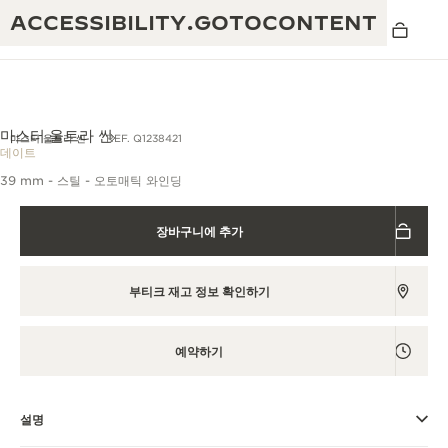
ACCESSIBILITY.GOTOCONTENT
마스터 울트라 씬
마스터 울트라 씬
REF. Q1238421
데이트
39 mm - 스틸 - 오토매틱 와인딩
THE GOLDEN RATIO
탁월함: 190여 년의 역사
MUSICAL SHOW
장바구니에 추가
창의성: 430개 이상의 특허
리베르소 1931 카페
예거 르쿨트르 품질보증
독창성: 1,400개 이상의 칼리버
부티크 재고 정보 확인하기
타임피스 품질보증
진정한 탁월함: 108개의 공예 기술
더 퍼페추얼 타임키퍼 전시
예약하기
애트모스 품질보증
회
THE DREAM SHAPER
설명