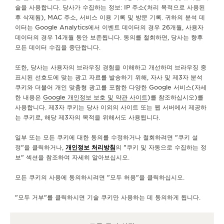
술을 사용합니다. 당사가 수집하는 정보: IP 주소(처리 목적으로 사용된
후 삭제됨), MAC 주소, 서비스 이용 기록 및 방문 기록. 귀하의 분석 데
서비스
이터는 Google Analytics에서 이벤트 데이터의 경우 26개월, 사용자
데이터의 경우 14개월 동안 보존됩니다. 동의를 철회하면, 당사는 향후
문의하기
모든 데이터 수집을 중단합니다.
팔로우하기
또한, 당사는 사용자의 브라우징 경험을 이해하고 개선하며 브라우징 중
표시된 선호도에 맞는 광고 자료를 발송하기 위해, 자사 및 제3자 분석
쿠키와 더불어 개인 맞춤형 광고를 포함한 다양한 Google 서비스(자세
예거 르쿨트르 인스타그램 페이지 바로가기
예거 르쿨트르 LINKEDIN 페이지 바로가기
예거 르쿨트르 페이스북 페이지로 이동
예거 르쿨트르 YOUTUBE 페이지로 이동
예거 르쿨트르 트위터 페이지로 이
예거 르쿨트르 PINTERES
KAKAO
한 내용은
Google 개인정보 보호 및 약관 사이트
)를 참조하십시오)를
사용합니다. 제3자 쿠키는 당사 이외의 사이트 또는 웹 서버에서 제공하
뉴스레터 구독하기
는 쿠키로, 해당 제3자의 목적을 위해서도 사용됩니다.
일부 또는 모든 쿠키에 대한 동의를 수정하거나 철회하려면 "쿠키 설
정"을 클릭하거나,
개인정보 처리방침
의 "쿠키 및 자동으로 수집하는 정
보" 섹션을 참조하여 자세히 알아보십시오.
프레스 라운지
모든 쿠키의 사용에 동의하시려면 "모두 허용"을 클릭하십시오.
개인정보 처리방침
이용약관
"모두 거부"를 클릭하시면 기술 쿠키만 사용하는 데 동의하게 됩니다.
판매 약관
내 접근성 관리