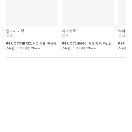
송아지 가죽
악어가죽
악어가
블랙
블루
블랙
REF. QC05B72Z, 러그 종류: 곡선형
REF. QC21B66C, 러그 종류: 곡선형
REF. QC
스트랩, 러그 너비: 21mm
스트랩, 러그 너비: 21mm
스트랩, 러
예거 르쿨트르 매뉴팩처 제작
칼리버에서 케이스에 이르기까지 모든 예거 르쿨트르 럭셔리
워치는 발레드주 매뉴팩처의 한 지붕 아래에서 디자인, 제조
및 조립됩니다. 품질에 대한 예거 르쿨트르 워치의 집념은 모
든 모델이 엄격한 ‘1,000시간 컨트롤’ 테스트를 거치는 것으