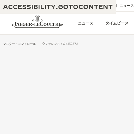
ACCESSIBILITY.GOTOCONTENT
メールでのお問い合わせ
ブティック
ニュース
ニュース
タイムピース
マスター・コントロール
リファレンス：Q413257J
THE GOLDEN RATIO MUSICAL SHOW
卓越性：190年以上の伝統
-黄金比を讃える音楽祭-
創造性：430件以上の特許
レベルソ 1931 カフェ
ジャガー・ルクルト保証
創意工夫：1,400以上のキャリバー
タイムピース保証
熟練技巧：235の技法
「THE PERPETUAL TIMEKEEPER」展
アトモスの保証
THE DREAM SHAPER