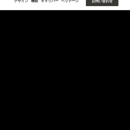
デザイン
機能
キャリバー
ヘリテージ
お問い合わせ
ラリーなクロ
整と飾らない洗練さは、20
鮮やかに際立たせる無数に散
ルで鮮やかに再解釈していま