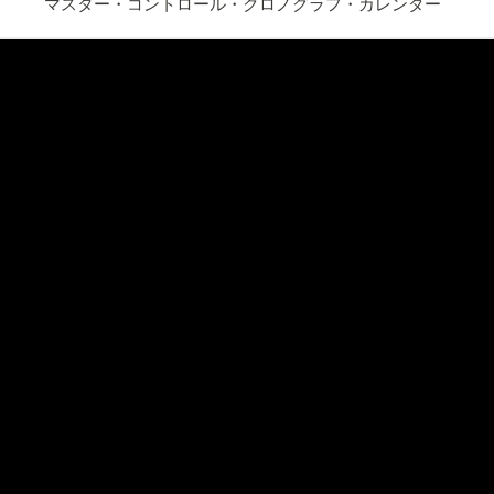
マスター・コントロール・クロノグラフ・カレンダー
デザイン
ヴィンテー
ノグラフ
新作マスター・コントロー
世紀半ばのカラーダイヤル
りばめられたエレガントな
す。