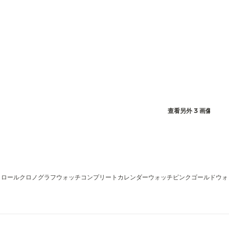
查看另外 3 画像を表
トロール
クロノグラフウォッチ
コンプリートカレンダーウォッチ
ピンクゴールドウォ