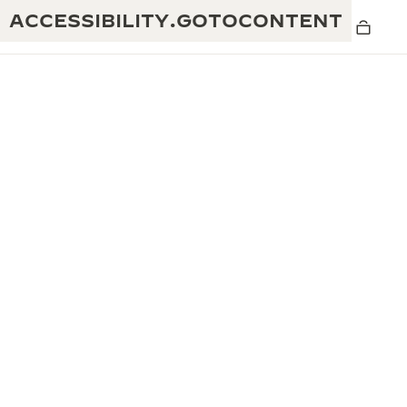
ACCESSIBILITY.GOTOCONTENT
THE GOLDEN RATIO
탁월함: 190여 년의 역사
MUSICAL SHOW
창의성: 430개 이상의 특허
리베르소 1931 카페
예거 르쿨트르 품질보증
독창성: 1,400개 이상의 칼리버
타임피스 품질보증
진정한 탁월함: 108개의 공예 기술
더 퍼페추얼 타임키퍼 전시
애트모스 품질보증
회
THE DREAM SHAPER