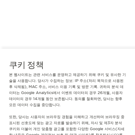
쿠키 정책
본 웹사이트는 관련 서비스를 운영하고 제공하기 위해 쿠키 및 유사한 기
중국
쿤밍
술을 사용합니다. 당사가 수집하는 정보: IP 주소(처리 목적으로 사용된
积家昆明恒隆广场钟表专卖店
후 삭제됨), MAC 주소, 서비스 이용 기록 및 방문 기록. 귀하의 분석 데
이터는 Google Analytics에서 이벤트 데이터의 경우 26개월, 사용자
공식 파트너
데이터의 경우 14개월 동안 보존됩니다. 동의를 철회하면, 당사는 향후
모든 데이터 수집을 중단합니다.
云南省昆明市盘龙区东风东路28号昆明恒隆广场商场L119号积家铺
쿤밍, 중국
또한, 당사는 사용자의 브라우징 경험을 이해하고 개선하며 브라우징 중
표시된 선호도에 맞는 광고 자료를 발송하기 위해, 자사 및 제3자 분석
+0871 63104668
쿠키와 더불어 개인 맞춤형 광고를 포함한 다양한 Google 서비스(자세
제공 가능한 서비스
한 내용은
Google 개인정보 보호 및 약관 사이트
)를 참조하십시오)를