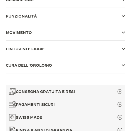
THE SOUND MAKER
FUNZIONALITÀ
THE STELLAR ODYSSEY
MOVIMENTO
THE PRECISION PIONEER
VEDERE TUTTI GLI EVENTI
CINTURINI E FIBBIE
CURA DELL’OROLOGIO
CONSEGNA GRATUITA E RESI
PAGAMENTI SICURI
SWISS MADE
FINO A 8 ANNI DI GARANZIA