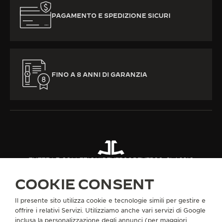
PAGAMENTO E SPEDIZIONE SICURI
FINO A 8 ANNI DI GARANZIA
TUTTE LE COLLEZIONI
REVERSO
REVERSO CLASSIC
RIF. Q2518540
COOKIE CONSENT
Il presente sito utilizza cookie e tecnologie simili per gestire e
INFORMAZIONI SU DI NOI
offrire i relativi Servizi. Utilizziamo anche vari servizi di Google
inclusa la personalizzazione degli annunci (per maggiori