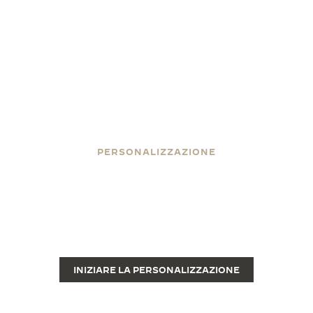
PERSONALIZZAZIONE
FACCIA INCIDERE IL SUO
REVERSO
L’incisione trasforma un pregiato orologio di lusso
Reverso in un pezzo unico.
INIZIARE LA PERSONALIZZAZIONE