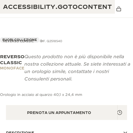
ACCESSIBILITY.GOTOCONTENT
FUORI COLLEZIONE
REVERSO CLASSIC
RIF. Q2518540
REVERSO
Questo prodotto non è più disponibile nella
THE GOLDEN RATIO MUSICAL SHOW
ECCELLENZA: OLTRE 190 ANNI DI TRADIZIONE
CLASSIC
nostra collezione attuale. Se siete interessati a
MONOFACE
IL REVERSO 1931 CAFÉ
un orologio simile, contattate i nostri
CREATIVITÀ: OLTRE 430 BREVETTI
Consulenti personali.
GARANZIA JAEGER-LECOULTRE
INGEGNO: OLTRE 1.400 CALIBRI
Orologio in acciaio al quarzo 40,1 x 24,4 mm
GARANZIA DEI SEGNATEMPO
MOSTRA “THE PERPETUAL
MAESTRIA: 108 MESTIERI
TIMEKEEPER”
GARANZIA ATMOS
PRENOTA UN APPUNTAMENTO
THE DREAM SHAPER
REVERSO STORIES
DESCRIZIONE