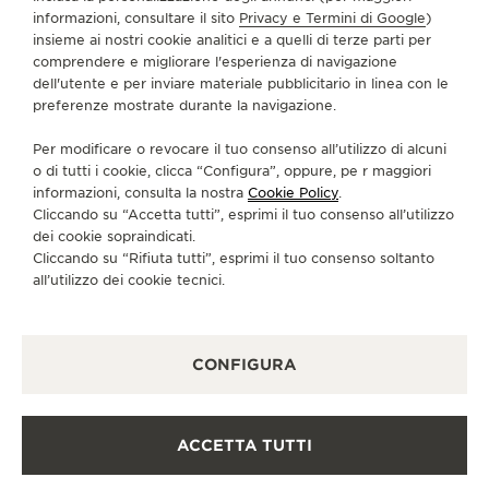
informazioni, consultare il sito
Privacy e Termini di Google
)
SERVIZI
insieme ai nostri cookie analitici e a quelli di terze parti per
comprendere e migliorare l'esperienza di navigazione
dell'utente e per inviare materiale pubblicitario in linea con le
CONTATTI
preferenze mostrate durante la navigazione.
CI SEGUA
Per modificare o revocare il tuo consenso all’utilizzo di alcuni
o di tutti i cookie, clicca “Configura”, oppure, pe r maggiori
VAI ALLA PAGINA INSTAGRAM DI JAEGER-LE
VAI ALLA PAGINA LINKEDIN DI JAEGER
VAI ALLA PAGINA FACEBOOK DI J
VAI ALLA PAGINA YOUTUBE 
VAI ALLA PAGINA TWIT
VAI ALLA PAGINA 
informazioni, consulta la nostra
Cookie Policy
.
Cliccando su “Accetta tutti”, esprimi il tuo consenso all’utilizzo
ISCRIVERSI ALLA NEWSLETTER
dei cookie sopraindicati.
Cliccando su “Rifiuta tutti”, esprimi il tuo consenso soltanto
all’utilizzo dei cookie tecnici.
STAMPA
CONFIGURA
POLICY SULLA PRIVACY
CONDIZIONI D'USO
CONDIZIONI DI VENDITA
ACCETTA TUTTI
INFORMATIVA SUI COOKIE