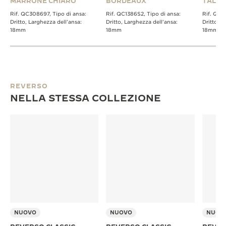
MARRONE CHIARO
BORDEAUX
TALPA
Rif. QC308697, Tipo di ansa:
Rif. QC1386S2, Tipo di ansa:
Rif. QC1
Dritto, Larghezza dell’ansa:
Dritto, Larghezza dell’ansa:
Dritto, L
18mm
18mm
18mm
REVERSO
NELLA STESSA COLLEZIONE
NUOVO
NUOVO
NUOV