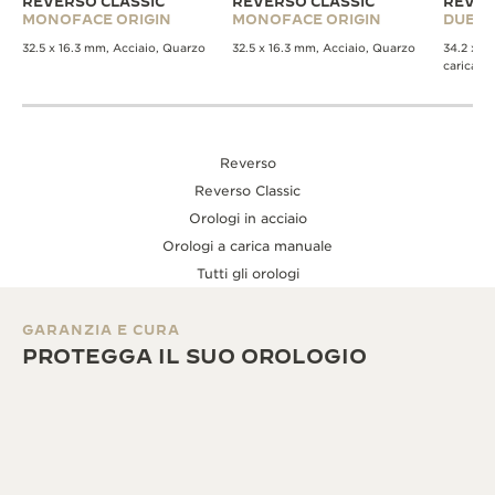
REVERSO CLASSIC
REVERSO CLASSIC
REVER
MONOFACE ORIGIN
MONOFACE ORIGIN
DUET
32.5 x 16.3 mm, Acciaio, Quarzo
32.5 x 16.3 mm, Acciaio, Quarzo
34.2 x 2
carica m
Reverso
Reverso Classic
Orologi in acciaio
Orologi a carica manuale
Tutti gli orologi
GARANZIA E CURA
PROTEGGA IL SUO OROLOGIO