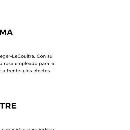
IMA
eger-LeCoultre. Con su
ro rosa empleado para la
ia frente a los efectos
NTRE
u capacidad para indicar