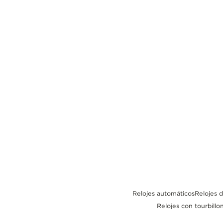
THE REVERSO STORIES
THE SOUND MAKER
LA ODISEA ESTELAR
THE PRECISION PIONEER
VER TODOS LOS EVENTOS
Relojes automáticos
Relojes 
Relojes con tourbillo