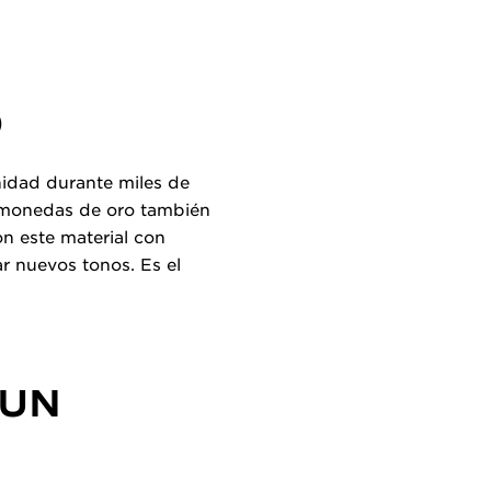
O
anidad durante miles de
as monedas de oro también
on este material con
ar nuevos tonos. Es el
 UN