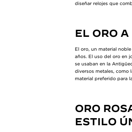
diseñar relojes que comb
EL ORO A
El oro, un material nobl
años. El uso del oro en 
se usaban en la Antigüed
diversos metales, como la
material preferido para la
ORO ROSA
ESTILO Ú