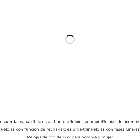
de cuerda manual
Relojes de hombre
Relojes de mujer
Relojes de acero in
n
Relojes con función de fecha
Relojes ultra-thin
Relojes con fases lunares
Relojes de oro de lujo: para hombre y mujer