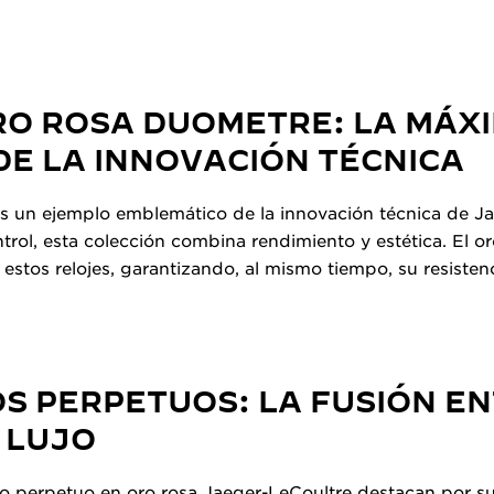
RO ROSA DUOMETRE: LA MÁX
DE LA INNOVACIÓN TÉCNICA
s un ejemplo emblemático de la innovación técnica de Ja
ol, esta colección combina rendimiento y estética. El o
e estos relojes, garantizando, al mismo tiempo, su resistenc
S PERPETUOS: LA FUSIÓN E
 LUJO
io perpetuo en oro rosa Jaeger-LeCoultre destacan por s