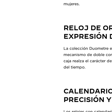
mujeres.
RELOJ DE O
EXPRESIÓN 
La colección Duometre e
mecanismo de doble contr
caja realza el carácter d
del tiempo.
CALENDARIO
PRECISIÓN Y
Los relojes con calendar