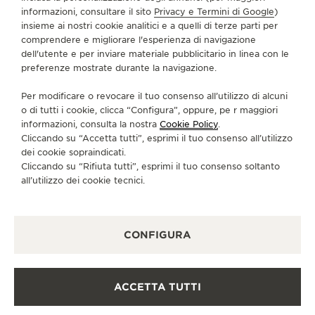
VAI ALLA PAGINA INSTAGRAM DI JAEGER-LE
VAI ALLA PAGINA LINKEDIN DI JAEGER
VAI ALLA PAGINA FACEBOOK DI J
VAI ALLA PAGINA YOUTUBE 
VAI ALLA PAGINA TWIT
VAI ALLA PAGINA 
informazioni, consultare il sito
Privacy e Termini di Google
)
insieme ai nostri cookie analitici e a quelli di terze parti per
ISCRIVERSI ALLA NEWSLETTER
comprendere e migliorare l'esperienza di navigazione
dell'utente e per inviare materiale pubblicitario in linea con le
preferenze mostrate durante la navigazione.
Per modificare o revocare il tuo consenso all’utilizzo di alcuni
STAMPA
o di tutti i cookie, clicca “Configura”, oppure, pe r maggiori
informazioni, consulta la nostra
Cookie Policy
.
POLICY SULLA PRIVACY
Cliccando su “Accetta tutti”, esprimi il tuo consenso all’utilizzo
CONDIZIONI D'USO
dei cookie sopraindicati.
CONDIZIONI DI VENDITA
Cliccando su “Rifiuta tutti”, esprimi il tuo consenso soltanto
INFORMATIVA SUI COOKIE
all’utilizzo dei cookie tecnici.
DICHIARAZIONE DI ACCESSIBILITÀ - WCAG
GESTISCI LA MIA ACCESSIBILITÀ
MODULO DI RECESSO
CONFIGURA
COPYRIGHT JAEGER-LECOULTRE 2026
VERSIONE 102.34.2
ACCETTA TUTTI
BISOGNO DI AIUTO?