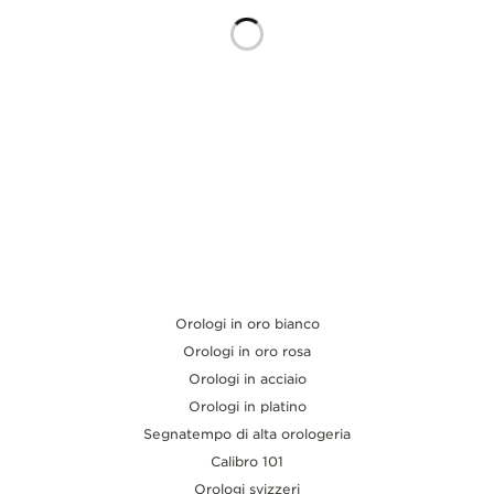
THE SOUND MAKER
THE STELLAR ODYSSEY
THE PRECISION PIONEER
VEDERE TUTTI GLI EVENTI
Orologi in oro bianco
Orologi in oro rosa
Orologi in acciaio
Orologi in platino
Segnatempo di alta orologeria
Calibro 101
Orologi svizzeri