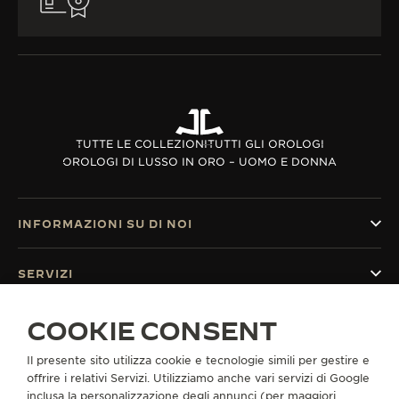
TUTTE LE COLLEZIONI
TUTTI GLI OROLOGI
OROLOGI DI LUSSO IN ORO – UOMO E DONNA
INFORMAZIONI SU DI NOI
SERVIZI
COOKIE CONSENT
CONTATTI
CI SEGUA
Il presente sito utilizza cookie e tecnologie simili per gestire e
offrire i relativi Servizi. Utilizziamo anche vari servizi di Google
inclusa la personalizzazione degli annunci (per maggiori